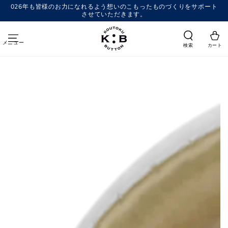
コンテンツにスキッ
026年も皆様のお力になれるよう想いのこもったものづくりをサポート
プする
させていただきます。
メニュー
検索
カート
商品の情報にスキップする