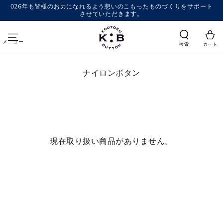
コンテンツにスキッ
026年も皆様のお力になれるよう想いのこもったものづくりをサポート
プする
させていただきます。
メニュー
検索
カート
コ
ナイロンボタン
レ
ク
シ
ョ
ン:
現在取り扱い商品がありません。