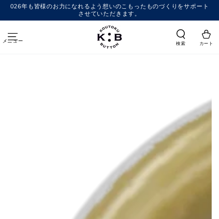
コンテンツにスキッ
026年も皆様のお力になれるよう想いのこもったものづくりをサポート
プする
させていただきます。
メニュー
検索
カート
商品の情報にスキップする