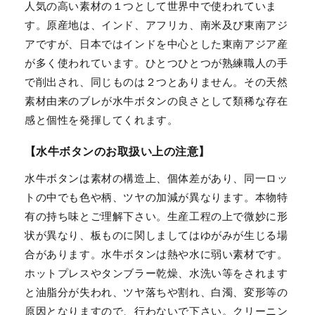
人気の高い素材の１つとして世界中で使われていま
す。原産地は、インド、アフリカ、南米及び東南アジ
アですが、日本ではインドを中心とした東南アジア産
が多く使われています。ひとつひとつが熟練職人の手
で削出され、同じものは２つとありません。その天然
素材由来のブレが水牛ボタンの良さとして類稀な存在
感と個性を発揮してくれます。
【水牛ボタンのお取扱い上の注意】
水牛ボタンは素材の構造上、個体差があり、同一ロッ
トの中でも色や柄、ツヤの加減が異なります。本物特
有の持ち味とご理解下さい。生産工程の上で微妙に形
状が異なり、板ものに関しましてはゆがみが生じる場
合があります。水牛ボタンは熱や水に弱い素材です。
ホットプレスやタンブラー乾燥、水洗い等をされます
と油脂分が失われ、ツヤ落ちや割れ、白濁、変形等の
原因となりますので、行わないで下さい。クリーニン