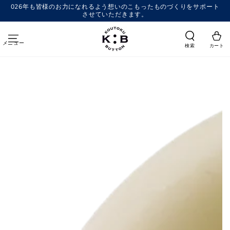
コンテンツにスキッ
026年も皆様のお力になれるよう想いのこもったものづくりをサポート
プする
させていただきます。
メニュー
検索
カート
商品の情報にスキップする