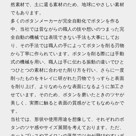
然素材で、土に還る素材のため、地球にやさしい素材
でもあります。
多くのボタンメーカーが完全自動化でボタンを作る
中、当社では昔ながらの職人の技や想いのつまった完
全自動の機械では表現できない手法も大事にしてお
り、その手法では職人の手によってボタンを削る刃物
から丁寧に作られています。ボタンを削る際には手動
式の機械を用い、職人は手に伝わる振動の違いでひと
つひとつの素材に合わせた削り方を行い、さらに一度
削ったものをキレイに研がれた刃物でうっすらと表面
を削り上げ、よりなめらかな表面になるように加工さ
せています。そのため、ボタンを磨いたときのツヤが
美しく、実際に触ると表面の質感がとてもなめらかで
す。
当社では、形状や使用用途を想像して、それぞれのボ
タンのツヤ感やサイズ展開を考えております。ただ、
ホットプレスやアイロンの蒸気でツヤが飛びやすいボ