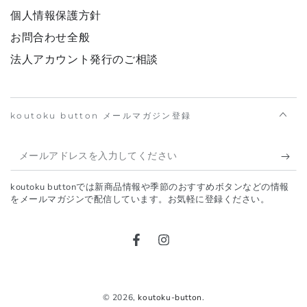
個人情報保護方針
お問合わせ全般
法人アカウント発行のご相談
koutoku button メールマガジン登録
メ
ー
koutoku buttonでは新商品情報や季節のおすすめボタンなどの情報
ル
をメールマガジンで配信しています。お気軽に登録ください。
ア
ド
Facebook
Instagram
レ
ス
© 2026,
koutoku-button
.
を