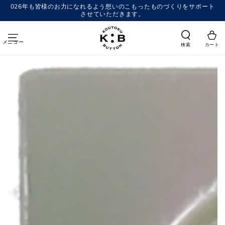
コンテンツにスキッ
026年も皆様のお力になれるよう想いのこもったものづくりをサポート
プする
させていただきます。
メニュー
検索
カート
商品の情報にスキップする