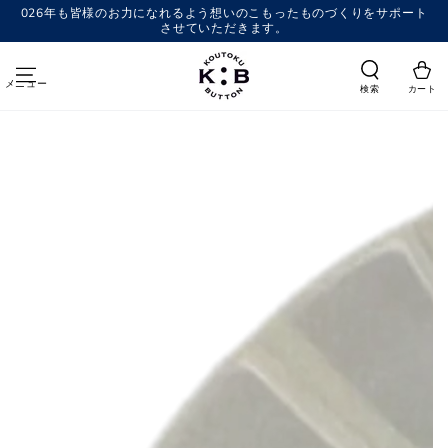
コンテンツにスキッ
026年も皆様のお力になれるよう想いのこもったものづくりをサポート
プする
させていただきます。
メニュー
検索
カート
商品の情報にスキップする