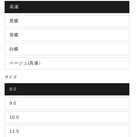
高瀬
黒蝶
茶蝶
白蝶
ベージュ(高瀬）
サイズ
8.0
9.0
10.0
11.5