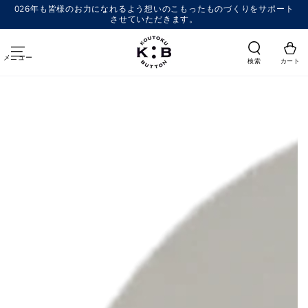
コンテンツにスキッ
026年も皆様のお力になれるよう想いのこもったものづくりをサポート
プする
させていただきます。
メニュー
検索
カート
商品の情報にスキップする