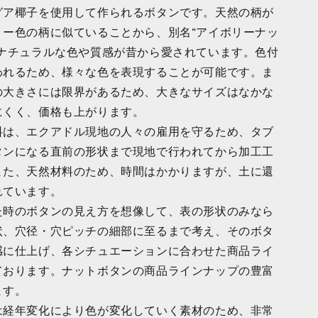
グア椰子を使用して作られるボタンです。天然の柄が
リー色の柄に似ていることから、別名“アイボリーナッ
のナチュラルな色や質感が昔から愛されています。色付
われるため、様々な色を表現することが可能です。ま
の大きさには限界があるため、大きなサイズはなかな
にくく、価格も上がります。
料は、エクアドル現地の人々の雇用を守るため、タブ
タンになる直前の形状まで現地で行われてから加工工
また、天然材料のため、時間はかかりますが、土に還
れています。
た時のボタンの見え方を想像して、表の形状のみなら
状、穴径・穴ピッチの細部に至るまで考え、そのボタ
感に仕上げ、各シチュエーションに合わせた商品ライ
ております。ナットボタンの商品ラインナップの豊富
ます。
は経年変化により色が変化していく素材のため、非常