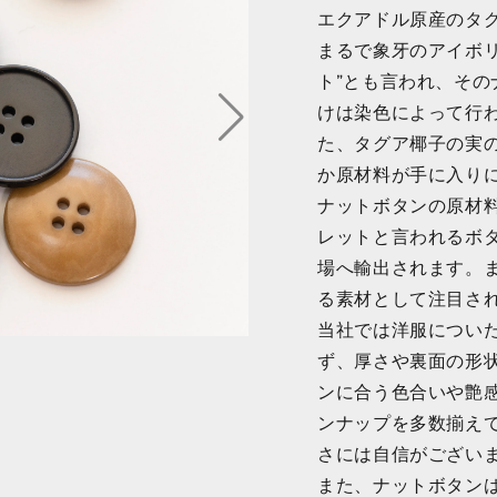
エクアドル原産のタ
まるで象牙のアイボ
ト”とも言われ、そ
けは染色によって行
た、タグア椰子の実
か原材料が手に入り
ナットボタンの原材
レットと言われるボ
場へ輸出されます。
る素材として注目さ
当社では洋服につい
ず、厚さや裏面の形
ンに合う色合いや艶
ンナップを多数揃え
さには自信がござい
また、ナットボタン