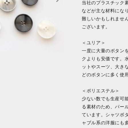
当社のプラスチック
などが主な材料にな
難しいかもしれませ
ございます。
＜ユリア＞
一度に大量のボタン
クよりも安価です。
ットやスーツ、大き
どのボタンに多く使
＜ポリエステル＞
少ない数でも生産可
る素材のため、パー
ています。シャツボ
ャブル系の洋服にも