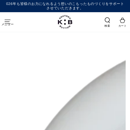
コンテンツにスキッ
026年も皆様のお力になれるよう想いのこもったものづくりをサポート
プする
させていただきます。
メニュー
検索
カート
商品の情報にスキップする