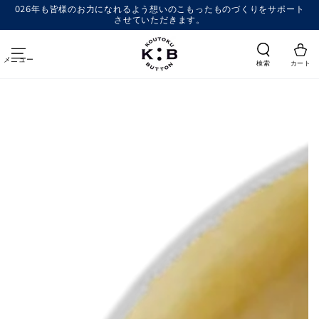
コンテンツにスキッ
026年も皆様のお力になれるよう想いのこもったものづくりをサポート
プする
させていただきます。
メニュー
検索
カート
商品の情報にスキップする