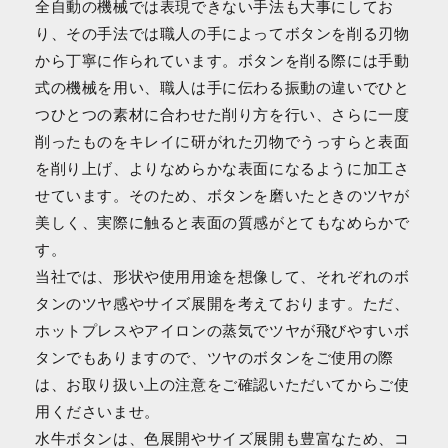
全自動の機械では表現できない手法も大事にしてお
り、その手法では職人の手によってボタンを削る刃物
から丁寧に作られています。ボタンを削る際には手動
式の機械を用い、職人は手に伝わる振動の違いでひと
つひとつの素材に合わせた削り方を行い、さらに一度
削ったものをキレイに研がれた刃物でうっすらと表面
を削り上げ、よりなめらかな表面になるように加工さ
せています。そのため、ボタンを磨いたときのツヤが
美しく、実際に触ると表面の質感がとてもなめらかで
す。
当社では、形状や使用用途を想像して、それぞれのボ
タンのツヤ感やサイズ展開を考えております。ただ、
ホットプレスやアイロンの蒸気でツヤが飛びやすいボ
タンでもありますので、ツヤのボタンをご使用の際
は、お取り扱い上の注意をご確認いただいてからご使
用くださいませ。
水牛ボタンは、色展開やサイズ展開も豊富なため、コ