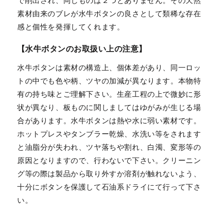
で削出され、同じものは２つとありません。その天然
素材由来のブレが水牛ボタンの良さとして類稀な存在
感と個性を発揮してくれます。
【水牛ボタンのお取扱い上の注意】
水牛ボタンは素材の構造上、個体差があり、同一ロッ
トの中でも色や柄、ツヤの加減が異なります。本物特
有の持ち味とご理解下さい。生産工程の上で微妙に形
状が異なり、板ものに関しましてはゆがみが生じる場
合があります。水牛ボタンは熱や水に弱い素材です。
ホットプレスやタンブラー乾燥、水洗い等をされます
と油脂分が失われ、ツヤ落ちや割れ、白濁、変形等の
原因となりますので、行わないで下さい。クリーニン
グ等の際は製品から取り外すか溶剤が触れないよう、
十分にボタンを保護して石油系ドライにて行って下さ
い。