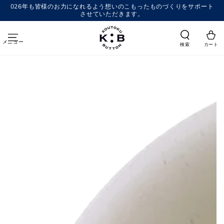
コンテンツにスキッ
026年も皆様のお力になれるよう想いのこもったものづくりをサポート
プする
させていただきます。
メニュー
検索
カート
商品の情報にスキップする