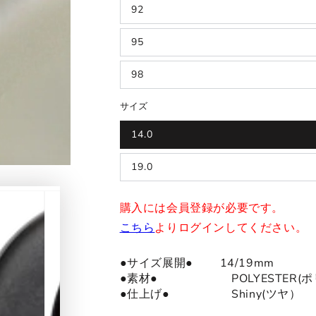
92
95
98
サイズ
14.0
19.0
購入には会員登録が必要です。
こちら
よりログインしてください。
●サイズ展開● 14/19mm
●
素材
●
POLYESTER
●仕上げ● Shiny(ツヤ）