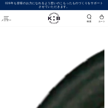
コンテンツにスキッ
026年も皆様のお力になれるよう想いのこもったものづくりをサポート
プする
させていただきます。
メニュー
検索
カート
商品の情報にスキップする